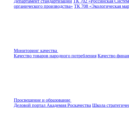
Департамент стандартизации
ТК 702 «Российская Систем
органического производства»
ТК 708 «Экологическая ма
Мониторинг качества
Качество товаров народного потребления
Качество финан
Просвещение и образование
Деловой портал
Академия Роскачества
Школа стратегиче