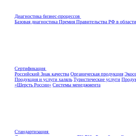
Диагностика бизнес-процессов
Базовая диагностика
Премия Правительства РФ в области
Сертификация
Российский Знак качества
Органическая продукция
Экос
Продукция и услуги халяль
Туристические услуги
Продук
«Шерсть России»
Системы менеджмента
Стандартизация