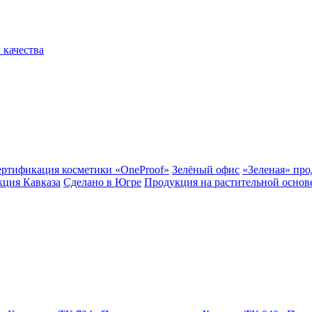
 качества
ертификация косметики «OneProof»
Зелёный офис
«Зеленая» пр
ция Кавказа
Сделано в Югре
Продукция на растительной основ