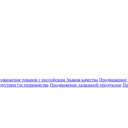
движение товаров с российским Знаком качества
Продвижение 
дустрии гостеприимства
Продвижение халяльной продукции
Пр