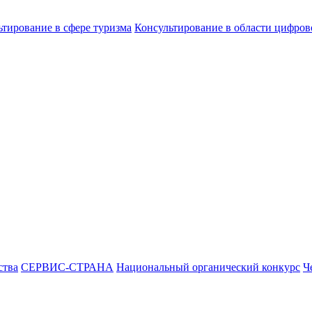
ьтирование в сфере туризма
Консультирование в области цифро
ства
СЕРВИС-СТРАНА
Национальный органический конкурс
Ч