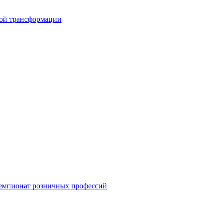
вой трансформации
емпионат розничных профессий