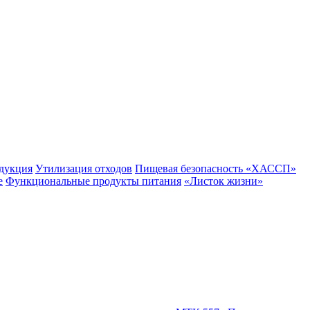
одукция
Утилизация отходов
Пищевая безопасность «ХАССП»
е
Функциональные продукты питания
«Листок жизни»