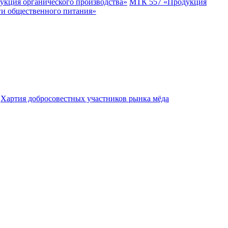
укция органического производства»
МТК 557 «Продукция
ги общественного питания»
Хартия добросовестных участников рынка мёда