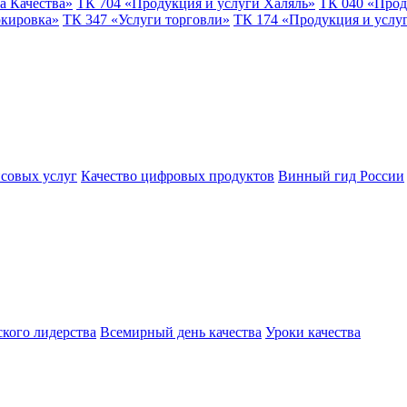
а Качества»
ТК 704 «Продукция и услуги Халяль»
ТК 040 «Прод
ркировка»
ТК 347 «Услуги торговли»
ТК 174 «Продукция и услу
совых услуг
Качество цифровых продуктов
Винный гид России
ского лидерства
Всемирный день качества
Уроки качества