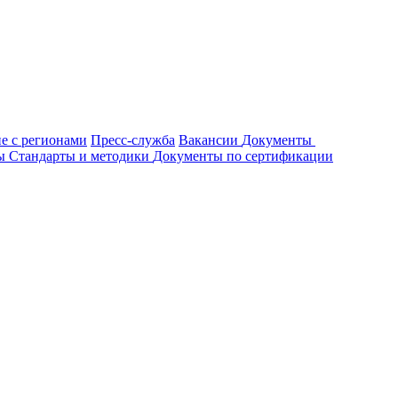
е с регионами
Пресс-служба
Вакансии
Документы
ты
Стандарты и методики
Документы по сертификации