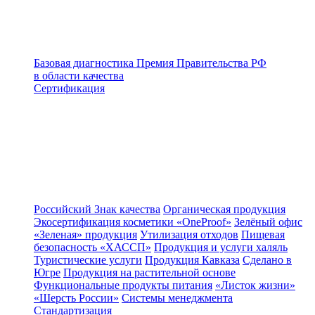
Базовая диагностика
Премия Правительства РФ
в области качества
Сертификация
Российский Знак качества
Органическая продукция
Экосертификация косметики «OneProof»
Зелёный офис
«Зеленая» продукция
Утилизация отходов
Пищевая
безопасность «ХАССП»
Продукция и услуги халяль
Туристические услуги
Продукция Кавказа
Сделано в
Югре
Продукция на растительной основе
Функциональные продукты питания
«Листок жизни»
«Шерсть России»
Системы менеджмента
Стандартизация