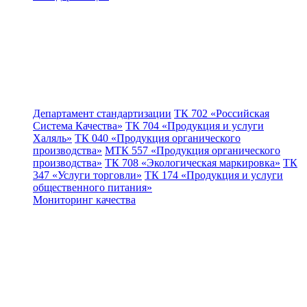
Департамент стандартизации
ТК 702 «Российская
Система Качества»
ТК 704 «Продукция и услуги
Халяль»
ТК 040 «Продукция органического
производства»
МТК 557 «Продукция органического
производства»
ТК 708 «Экологическая маркировка»
ТК
347 «Услуги торговли»
ТК 174 «Продукция и услуги
общественного питания»
Мониторинг качества