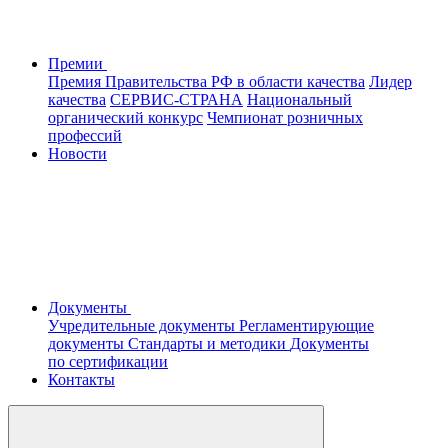
Премии
Премия Правительства РФ в области качества
Лидер
качества
СЕРВИС-СТРАНА
Национальный
органический конкурс
Чемпионат розничных
профессий
Новости
Документы
Учредительные документы
Регламентирующие
документы
Стандарты и методики
Документы
по сертификации
Контакты