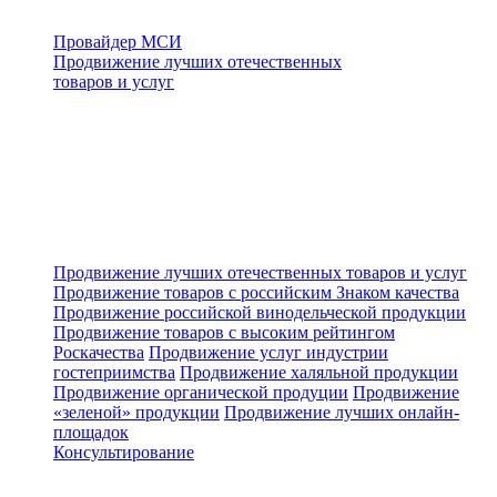
Провайдер МСИ
Продвижение лучших отечественных
товаров и услуг
Продвижение лучших отечественных товаров и услуг
Продвижение товаров с российским Знаком качества
Продвижение российской винодельческой продукции
Продвижение товаров с высоким рейтингом
Роскачества
Продвижение услуг индустрии
гостеприимства
Продвижение халяльной продукции
Продвижение органической продуции
Продвижение
«зеленой» продукции
Продвижение лучших онлайн-
площадок
Консультирование