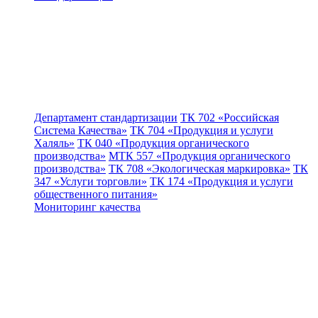
Департамент стандартизации
ТК 702 «Российская
Система Качества»
ТК 704 «Продукция и услуги
Халяль»
ТК 040 «Продукция органического
производства»
МТК 557 «Продукция органического
производства»
ТК 708 «Экологическая маркировка»
ТК
347 «Услуги торговли»
ТК 174 «Продукция и услуги
общественного питания»
Мониторинг качества