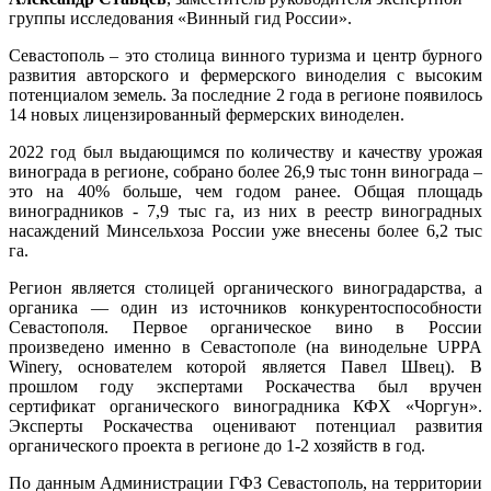
группы исследования «Винный гид России».
Севастополь – это столица винного туризма и центр бурного
развития авторского и фермерского виноделия с высоким
потенциалом земель. За последние 2 года в регионе появилось
14 новых лицензированный фермерских виноделен.
2022 год был выдающимся по количеству и качеству урожая
винограда в регионе, собрано более 26,9 тыс тонн винограда –
это на 40% больше, чем годом ранее. Общая площадь
виноградников - 7,9 тыс га, из них в реестр виноградных
насаждений Минсельхоза России уже внесены более 6,2 тыс
га.
Регион является столицей органического виноградарства, а
органика — один из источников конкурентоспособности
Севастополя. Первое органическое вино в России
произведено именно в Севастополе (на винодельне UPPA
Winery, основателем которой является Павел Швец). В
прошлом году экспертами Роскачества был вручен
сертификат органического виноградника КФХ «Чоргун».
Эксперты Роскачества оценивают потенциал развития
органического проекта в регионе до 1-2 хозяйств в год.
По данным Администрации ГФЗ Севастополь, на территории