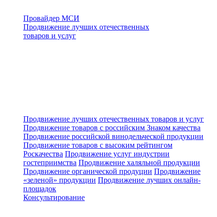
Провайдер МСИ
Продвижение лучших отечественных
товаров и услуг
Продвижение лучших отечественных товаров и услуг
Продвижение товаров с российским Знаком качества
Продвижение российской винодельческой продукции
Продвижение товаров с высоким рейтингом
Роскачества
Продвижение услуг индустрии
гостеприимства
Продвижение халяльной продукции
Продвижение органической продуции
Продвижение
«зеленой» продукции
Продвижение лучших онлайн-
площадок
Консультирование