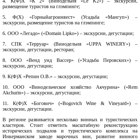
4. К(Ф)Х «К 2» (Винодельня «Le K2») – экскурсии,
размещение туристов на глэмпинге;
5. Ф(Х) «Горныйагроинвест» (Усадьба «Мангуп») –
экскурсии, размещение туристов на глэмпинге;
6. ООО «Легадо» («Domain Lipko») – экскурсии, дегустации;
7. СПК «Терруар» (Винодельня «UPPA WINERY») –
экскурсии, дегустации, ресторан;
8. ООО «Венд унд Вассер» («Усадьба Перовских») –
экскурсии, дегустации;
9. К(Ф)Х «Репин О.В.» – экскурсии, дегустации;
10. ООО «Винодельческое хозяйство Акчурина» («Rem
Akchurin») – экскурсии, дегустации;
11. К(Ф)Х «Богович» («Bogovich Wine & Vineyard») –
экскурсии, дегустации.
В регионе развивается несколько винных и туристических
кластеров. Стоит отметить масштабную реконструкцию
исторических подвалов и туристического комплекса на
Инкерманском заводе марочных вин, развитие винного