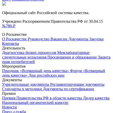
Официальный сайт Российской системы качества.
Учреждено Распоряжением Правительства РФ от 30.04.15
№780-Р
О Роскачестве
О Роскачестве
Руководство
Вакансии
Документы
Закупки
Контакты
Деятельность
Диагностика бизнес-процессов
Межлабораторные
сличительные испытания
Просвещение и образование
Защита
прав потребителей
Мероприятия
Праздник «Всемирный день качества»
Форум «Всемирный
день качества»
Дни российских вин
Документы
Учредительные документы
Регламентирующие документы
Стандарты и методики
Документы по сертификации
Премии
Премия Правительства РФ в области качества
Лидер качества
Национальный органический конкурс
Новости
Пресс-служба