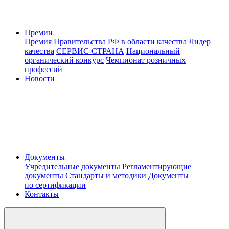
Премии
Премия Правительства РФ в области качества
Лидер
качества
СЕРВИС-СТРАНА
Национальный
органический конкурс
Чемпионат розничных
профессий
Новости
Документы
Учредительные документы
Регламентирующие
документы
Стандарты и методики
Документы
по сертификации
Контакты