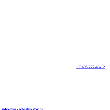
+7 495 777-43-12
info@roskachestvo.gov.ru