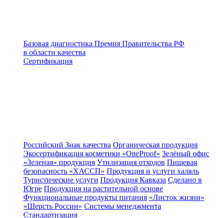
Базовая диагностика
Премия Правительства РФ
в области качества
Сертификация
Российский Знак качества
Органическая продукция
Экосертификация косметики «OneProof»
Зелёный офис
«Зеленая» продукция
Утилизация отходов
Пищевая
безопасность «ХАССП»
Продукция и услуги халяль
Туристические услуги
Продукция Кавказа
Сделано в
Югре
Продукция на растительной основе
Функциональные продукты питания
«Листок жизни»
«Шерсть России»
Системы менеджмента
Стандартизация