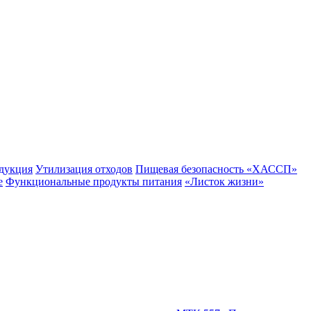
одукция
Утилизация отходов
Пищевая безопасность «ХАССП»
е
Функциональные продукты питания
«Листок жизни»