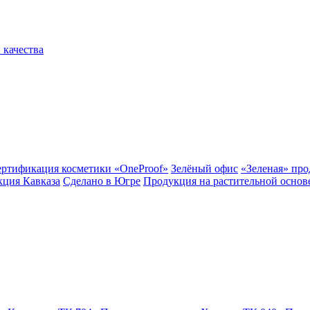
 качества
ертификация косметики «OneProof»
Зелёный офис
«Зеленая» пр
ция Кавказа
Сделано в Югре
Продукция на растительной основ