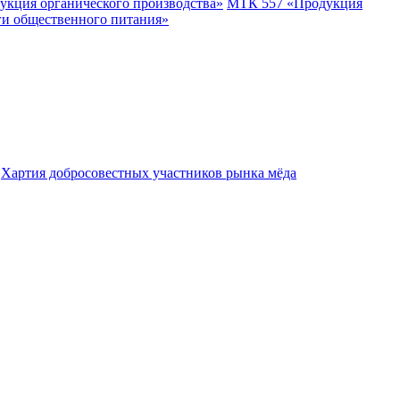
укция органического производства»
МТК 557 «Продукция
ги общественного питания»
Хартия добросовестных участников рынка мёда