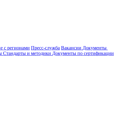
е с регионами
Пресс-служба
Вакансии
Документы
ты
Стандарты и методики
Документы по сертификации