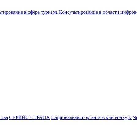
ьтирование в сфере туризма
Консультирование в области цифро
ства
СЕРВИС-СТРАНА
Национальный органический конкурс
Ч