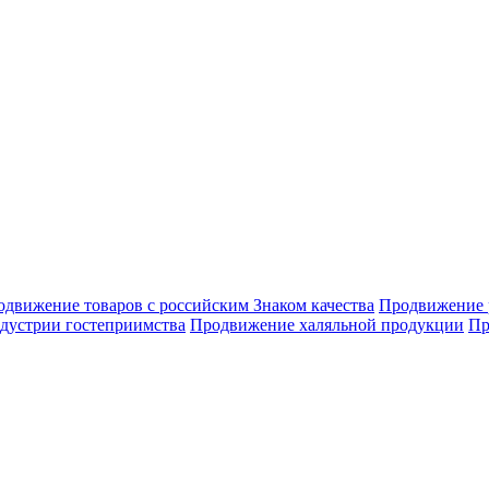
движение товаров с российским Знаком качества
Продвижение 
дустрии гостеприимства
Продвижение халяльной продукции
Пр