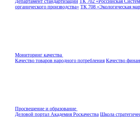
Департамент стандартизации
ТК 702 «Российская Систем
органического производства»
ТК 708 «Экологическая ма
Мониторинг качества
Качество товаров народного потребления
Качество финан
Просвещение и образование
Деловой портал
Академия Роскачества
Школа стратегиче