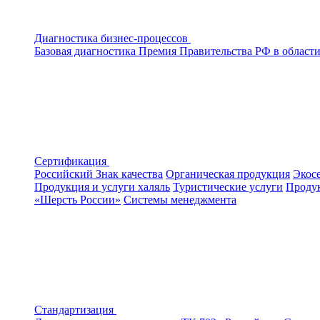
Диагностика бизнес-процессов
Базовая диагностика
Премия Правительства РФ в области
Сертификация
Российский Знак качества
Органическая продукция
Экос
Продукция и услуги халяль
Туристические услуги
Продук
«Шерсть России»
Системы менеджмента
Стандартизация