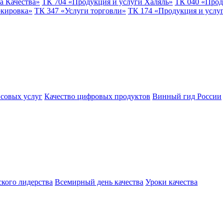
а Качества»
ТК 704 «Продукция и услуги Халяль»
ТК 040 «Прод
ркировка»
ТК 347 «Услуги торговли»
ТК 174 «Продукция и услу
совых услуг
Качество цифровых продуктов
Винный гид России
ского лидерства
Всемирный день качества
Уроки качества