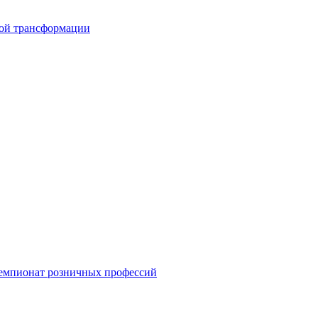
вой трансформации
емпионат розничных профессий