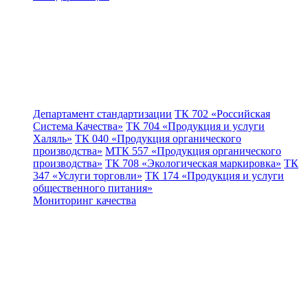
Департамент стандартизации
ТК 702 «Российская
Система Качества»
ТК 704 «Продукция и услуги
Халяль»
ТК 040 «Продукция органического
производства»
МТК 557 «Продукция органического
производства»
ТК 708 «Экологическая маркировка»
ТК
347 «Услуги торговли»
ТК 174 «Продукция и услуги
общественного питания»
Мониторинг качества