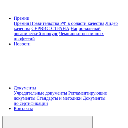
Премии
Премия Правительства РФ в области качества
Лидер
качества
СЕРВИС-СТРАНА
Национальный
органический конкурс
Чемпионат розничных
профессий
Новости
Документы
Учредительные документы
Регламентирующие
документы
Стандарты и методики
Документы
по сертификации
Контакты