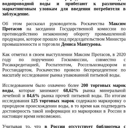
водопроводной воды и прибегают к различным
маркетинговым уловкам для введения потребителя в
заблуждение.
Об этом рассказал руководитель Роскачества
Максим
Протасов
на заседании Государственной комиссии по
противодействию незаконному обороту промышленной
продукции, которое прошло под председательством Министра
промышленности и торговли
Дениса Мантурова.
Как отметил в своем выступлении Максим Протасов, в 2020
году по поручению Госкомиссии, совместно с
Росаккредитацией, Роспатентом, Россельхознадзором и
Росстандартом, Роскачество провело беспрецедентное по
масштабу исследование рынка упакованной питьевой воды.
Исследованием было охвачено более
200 торговых марок
воды
, которые занимают
68,62%
рынка минеральной
лечебной и
84,6%
рынка прочей питьевой воды. По итогам
исследования
125 торговых марок
содержало маркировку о
природном происхождении воды, в то время как подтвердить
достоверность такой информации из маркировки в России в
настоящее время невозможно.
Учитывая то, что
в России отсутствует библиотека с