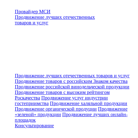
Провайдер МСИ
Продвижение лучших отечественных
товаров и услуг
Продвижение лучших отечественных товаров и услуг
Продвижение товаров с российским Знаком качества
Продвижение российской винодельческой продукции
Продвижение товаров с высоким рейтингом
Роскачества
Продвижение услуг индустрии
гостеприимства
Продвижение халяльной продукции
Продвижение органической продуции
Продвижение
«зеленой» продукции
Продвижение лучших онлайн-
площадок
Консультирование