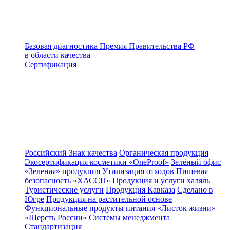
Базовая диагностика
Премия Правительства РФ
в области качества
Сертификация
Российский Знак качества
Органическая продукция
Экосертификация косметики «OneProof»
Зелёный офис
«Зеленая» продукция
Утилизация отходов
Пищевая
безопасность «ХАССП»
Продукция и услуги халяль
Туристические услуги
Продукция Кавказа
Сделано в
Югре
Продукция на растительной основе
Функциональные продукты питания
«Листок жизни»
«Шерсть России»
Системы менеджмента
Стандартизация