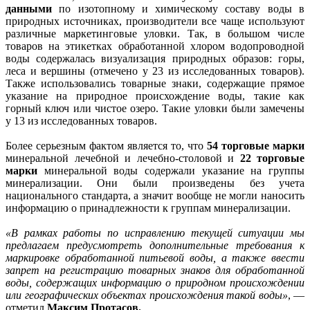
данными
по изотопному и химическому составу воды в
природных источниках, производители все чаще используют
различные маркетинговые уловки. Так, в большом числе
товаров на этикетках обработанной хлором водопроводной
воды содержалась визуализация природных образов: горы,
леса и вершины (отмечено у 23 из исследованных товаров).
Также использовались товарные знаки, содержащие прямое
указание на природное происхождение воды, такие как
горный ключ или чистое озеро. Такие уловки были замечены
у 13 из исследованных товаров.
Более серьезным фактом является то, что
54 торговые марки
минеральной лечебной и лечебно-столовой и
22 торговые
марки
минеральной воды содержали указание на группы
минерализации. Они были произведены без учета
национального стандарта, а значит вообще не могли наносить
информацию о принадлежности к группам минерализации.
«В рамках работы по исправлению текущей ситуации мы
предлагаем предусмотреть дополнительные требования к
маркировке обработанной питьевой воды, а также ввести
запрет на регистрацию товарных знаков для обработанной
воды, содержащих информацию о природном происхождении
или географических объектах происхождения такой воды»
, —
отметил
Максим Протасов.