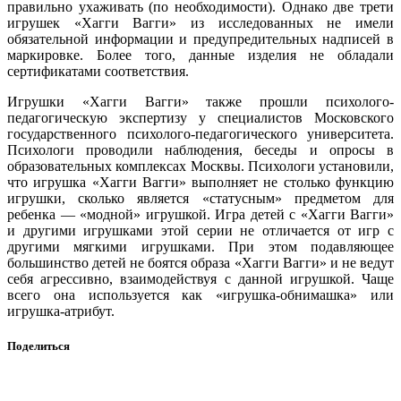
правильно ухаживать (по необходимости). Однако две трети
игрушек «Хагги Вагги» из исследованных не имели
обязательной информации и предупредительных надписей в
маркировке. Более того, данные изделия не обладали
сертификатами соответствия.
Игрушки «Хагги Вагги» также прошли психолого-
педагогическую экспертизу у специалистов Московского
государственного психолого-педагогического университета.
Психологи проводили наблюдения, беседы и опросы в
образовательных комплексах Москвы. Психологи установили,
что игрушка «Хагги Вагги» выполняет не столько функцию
игрушки, сколько является «статусным» предметом для
ребенка — «модной» игрушкой. Игра детей с «Хагги Вагги»
и другими игрушками этой серии не отличается от игр с
другими мягкими игрушками. При этом подавляющее
большинство детей не боятся образа «Хагги Вагги» и не ведут
себя агрессивно, взаимодействуя с данной игрушкой. Чаще
всего она используется как «игрушка-обнимашка» или
игрушка-атрибут.
Поделиться