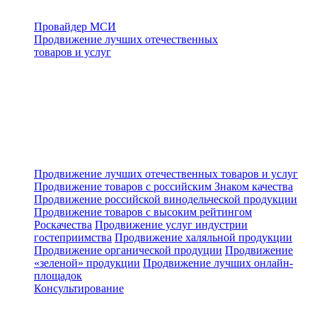
Провайдер МСИ
Продвижение лучших отечественных
товаров и услуг
Продвижение лучших отечественных товаров и услуг
Продвижение товаров с российским Знаком качества
Продвижение российской винодельческой продукции
Продвижение товаров с высоким рейтингом
Роскачества
Продвижение услуг индустрии
гостеприимства
Продвижение халяльной продукции
Продвижение органической продуции
Продвижение
«зеленой» продукции
Продвижение лучших онлайн-
площадок
Консультирование