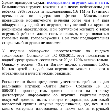
Ярким примером служит
исследование игрушек хагги-вагги
.
Большинство игрушек токсичны и в целом небезопасны для
ребенка. 89% товаров из исследованных (16 ТМ из 18) имеют
превышения по содержанию фенола. Максимальное
превышение нормируемого значения более чем в 4 раза
обнаружено у одной из игрушек, закупленной на крупном
российском маркетплейсе. При регулярном контакте с такой
игрушкой ребенок может стать сонливым, могут появиться
головные боли, головокружения. При этом предварительная
стирка такой игрушки не поможет.
У изделий обнаружено несоответствие по индексу
токсичности. Согласно ТР ТС 008/2011, этот показатель в
водной среде должен составлять от 70 до 120% включительно.
Однако у восьми «Хагги Вагги» индекс превышал 150%.
Контакт детей с подобными игрушками может привести к
отравлениям и аллергическим реакциям.
Роскачеством было предложено ужесточить требования для
реализации игрушек «Хагги Вагги». Согласно ТР ТС
008/2011, производитель должен вынести на этикетку
достоверную информацию об игрушке. Родители перед
покупкой должны иметь полную информацию: для какой
возрастной группы игрушка предназначена, где, кем и из
какого материала изготовлена, а также как за игрушкой