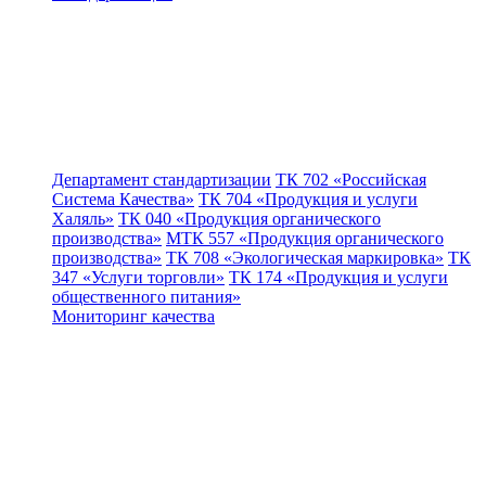
Департамент стандартизации
ТК 702 «Российская
Система Качества»
ТК 704 «Продукция и услуги
Халяль»
ТК 040 «Продукция органического
производства»
МТК 557 «Продукция органического
производства»
ТК 708 «Экологическая маркировка»
ТК
347 «Услуги торговли»
ТК 174 «Продукция и услуги
общественного питания»
Мониторинг качества