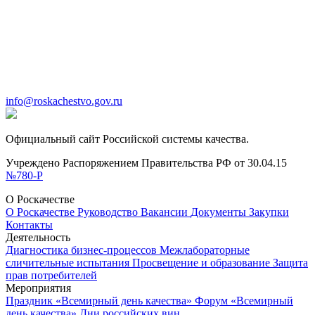
info@roskachestvo.gov.ru
Официальный сайт Российской системы качества.
Учреждено Распоряжением Правительства РФ от 30.04.15
№780-Р
О Роскачестве
О Роскачестве
Руководство
Вакансии
Документы
Закупки
Контакты
Деятельность
Диагностика бизнес-процессов
Межлабораторные
сличительные испытания
Просвещение и образование
Защита
прав потребителей
Мероприятия
Праздник «Всемирный день качества»
Форум «Всемирный
день качества»
Дни российских вин