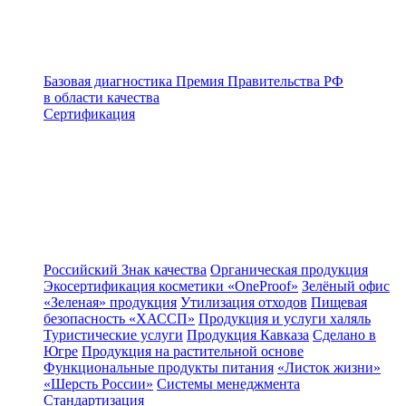
Базовая диагностика
Премия Правительства РФ
в области качества
Сертификация
Российский Знак качества
Органическая продукция
Экосертификация косметики «OneProof»
Зелёный офис
«Зеленая» продукция
Утилизация отходов
Пищевая
безопасность «ХАССП»
Продукция и услуги халяль
Туристические услуги
Продукция Кавказа
Сделано в
Югре
Продукция на растительной основе
Функциональные продукты питания
«Листок жизни»
«Шерсть России»
Системы менеджмента
Стандартизация