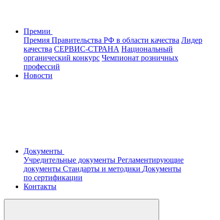
Премии
Премия Правительства РФ в области качества
Лидер
качества
СЕРВИС-СТРАНА
Национальный
органический конкурс
Чемпионат розничных
профессий
Новости
Документы
Учредительные документы
Регламентирующие
документы
Стандарты и методики
Документы
по сертификации
Контакты