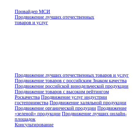
Провайдер МСИ
Продвижение лучших отечественных
товаров и услуг
Продвижение лучших отечественных товаров и услуг
Продвижение товаров с российским Знаком качества
Продвижение российской винодельческой продукции
Продвижение товаров с высоким рейтингом
Роскачества
Продвижение услуг индустрии
гостеприимства
Продвижение халяльной продукции
Продвижение органической продуции
Продвижение
«зеленой» продукции
Продвижение лучших онлайн-
площадок
Консультирование