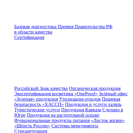
Базовая диагностика
Премия Правительства РФ
в области качества
Сертификация
Российский Знак качества
Органическая продукция
Экосертификация косметики «OneProof»
Зелёный офис
«Зеленая» продукция
Утилизация отходов
Пищевая
безопасность «ХАССП»
Продукция и услуги халяль
Туристические услуги
Продукция Кавказа
Сделано в
Югре
Продукция на растительной основе
Функциональные продукты питания
«Листок жизни»
«Шерсть России»
Системы менеджмента
Стандартизация