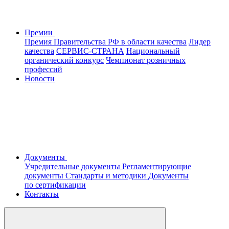
Премии
Премия Правительства РФ в области качества
Лидер
качества
СЕРВИС-СТРАНА
Национальный
органический конкурс
Чемпионат розничных
профессий
Новости
Документы
Учредительные документы
Регламентирующие
документы
Стандарты и методики
Документы
по сертификации
Контакты