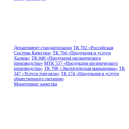
Департамент стандартизации
ТК 702 «Российская
Система Качества»
ТК 704 «Продукция и услуги
Халяль»
ТК 040 «Продукция органического
производства»
МТК 557 «Продукция органического
производства»
ТК 708 «Экологическая маркировка»
ТК
347 «Услуги торговли»
ТК 174 «Продукция и услуги
общественного питания»
Мониторинг качества