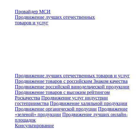
Провайдер МСИ
Продвижение лучших отечественных
товаров и услуг
Продвижение лучших отечественных товаров и услуг
Продвижение товаров с российским Знаком качества
Продвижение российской винодельческой продукции
Продвижение товаров с высоким рейтингом
Роскачества
Продвижение услуг индустрии
гостеприимства
Продвижение халяльной продукции
Продвижение органической продуции
Продвижение
«зеленой» продукции
Продвижение лучших онлайн-
площадок
Консультирование