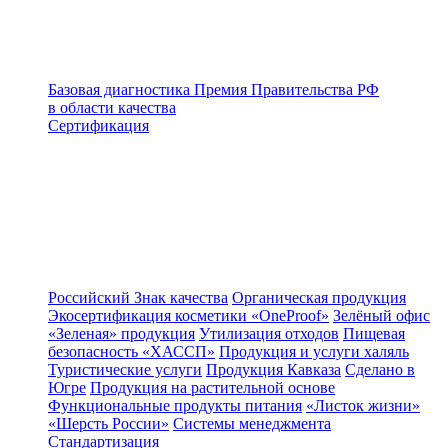
Базовая диагностика
Премия Правительства РФ
в области качества
Сертификация
Российский Знак качества
Органическая продукция
Экосертификация косметики «OneProof»
Зелёный офис
«Зеленая» продукция
Утилизация отходов
Пищевая
безопасность «ХАССП»
Продукция и услуги халяль
Туристические услуги
Продукция Кавказа
Сделано в
Югре
Продукция на растительной основе
Функциональные продукты питания
«Листок жизни»
«Шерсть России»
Системы менеджмента
Стандартизация