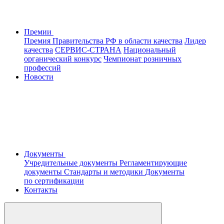
Премии
Премия Правительства РФ в области качества
Лидер
качества
СЕРВИС-СТРАНА
Национальный
органический конкурс
Чемпионат розничных
профессий
Новости
Документы
Учредительные документы
Регламентирующие
документы
Стандарты и методики
Документы
по сертификации
Контакты