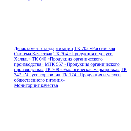
Департамент стандартизации
ТК 702 «Российская
Система Качества»
ТК 704 «Продукция и услуги
Халяль»
ТК 040 «Продукция органического
производства»
МТК 557 «Продукция органического
производства»
ТК 708 «Экологическая маркировка»
ТК
347 «Услуги торговли»
ТК 174 «Продукция и услуги
общественного питания»
Мониторинг качества