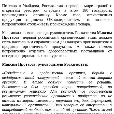
По словам Увайдова, Россия стала первой в мире страной с
открытым реестром, опередив в этом 180 государств,
производящих органику. Кроме того, отечественная
продукция защищена QR-кодированием, что позволяет
потребителям отслеживать происхождение товара.
Как заявил в свою очередь руководитель Роскачества
Максим
Протасов
, первый российский органический атлас должен
стать настольным справочником для каждого производителя и
продавца органической продукции. А также помочь
потребителю отделить добросовестных поставщиков от
несертифицированных конкурентов.
Максим Протасов
, руководитель Роскачества:
«Содействие в продвижении органики, борьба с
недобросовестной конкуренцией – важный аспект защиты
органики. И Атлас должен помогать ее решать.
Роскачеством был проведен опрос потребителей, по
результатам которого 82% респондентов подтвердили
регулярное употребление органических продуктов, но не
назвали их марок, смешивали термины эко, био, фермерский,
натуральный, органический. Это говорит об отсутствии у
потребителей необходимых знаний об органике. Только за год