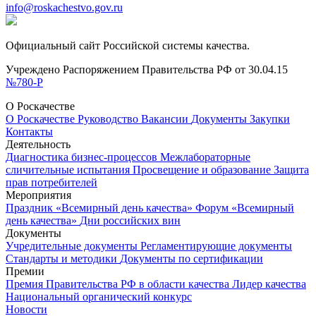
info@roskachestvo.gov.ru
Официальный сайт Российской системы качества.
Учреждено Распоряжением Правительства РФ от 30.04.15
№780-Р
О Роскачестве
О Роскачестве
Руководство
Вакансии
Документы
Закупки
Контакты
Деятельность
Диагностика бизнес-процессов
Межлабораторные
сличительные испытания
Просвещение и образование
Защита
прав потребителей
Мероприятия
Праздник «Всемирный день качества»
Форум «Всемирный
день качества»
Дни российских вин
Документы
Учредительные документы
Регламентирующие документы
Стандарты и методики
Документы по сертификации
Премии
Премия Правительства РФ в области качества
Лидер качества
Национальный органический конкурс
Новости