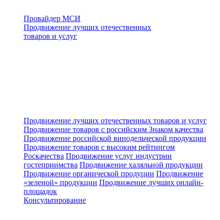
Провайдер МСИ
Продвижение лучших отечественных
товаров и услуг
Продвижение лучших отечественных товаров и услуг
Продвижение товаров с российским Знаком качества
Продвижение российской винодельческой продукции
Продвижение товаров с высоким рейтингом
Роскачества
Продвижение услуг индустрии
гостеприимства
Продвижение халяльной продукции
Продвижение органической продуции
Продвижение
«зеленой» продукции
Продвижение лучших онлайн-
площадок
Консультирование