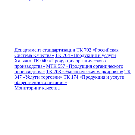
Департамент стандартизации
ТК 702 «Российская
Система Качества»
ТК 704 «Продукция и услуги
Халяль»
ТК 040 «Продукция органического
производства»
МТК 557 «Продукция органического
производства»
ТК 708 «Экологическая маркировка»
ТК
347 «Услуги торговли»
ТК 174 «Продукция и услуги
общественного питания»
Мониторинг качества