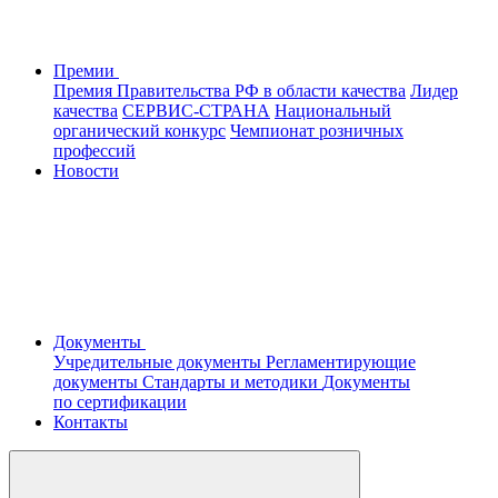
Премии
Премия Правительства РФ в области качества
Лидер
качества
СЕРВИС-СТРАНА
Национальный
органический конкурс
Чемпионат розничных
профессий
Новости
Документы
Учредительные документы
Регламентирующие
документы
Стандарты и методики
Документы
по сертификации
Контакты