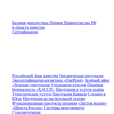
Базовая диагностика
Премия Правительства РФ
в области качества
Сертификация
Российский Знак качества
Органическая продукция
Экосертификация косметики «OneProof»
Зелёный офис
«Зеленая» продукция
Утилизация отходов
Пищевая
безопасность «ХАССП»
Продукция и услуги халяль
Туристические услуги
Продукция Кавказа
Сделано в
Югре
Продукция на растительной основе
Функциональные продукты питания
«Листок жизни»
«Шерсть России»
Системы менеджмента
Стандартизация