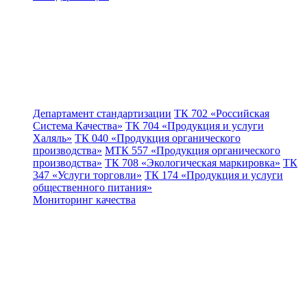
Департамент стандартизации
ТК 702 «Российская
Система Качества»
ТК 704 «Продукция и услуги
Халяль»
ТК 040 «Продукция органического
производства»
МТК 557 «Продукция органического
производства»
ТК 708 «Экологическая маркировка»
ТК
347 «Услуги торговли»
ТК 174 «Продукция и услуги
общественного питания»
Мониторинг качества