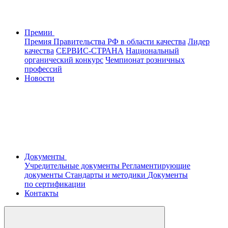
Премии
Премия Правительства РФ в области качества
Лидер
качества
СЕРВИС-СТРАНА
Национальный
органический конкурс
Чемпионат розничных
профессий
Новости
Документы
Учредительные документы
Регламентирующие
документы
Стандарты и методики
Документы
по сертификации
Контакты