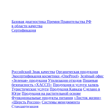
Базовая диагностика
Премия Правительства РФ
в области качества
Сертификация
Российский Знак качества
Органическая продукция
Экосертификация косметики «OneProof»
Зелёный офис
«Зеленая» продукция
Утилизация отходов
Пищевая
безопасность «ХАССП»
Продукция и услуги халяль
Туристические услуги
Продукция Кавказа
Сделано в
Югре
Продукция на растительной основе
Функциональные продукты питания
«Листок жизни»
«Шерсть России»
Системы менеджмента
Стандартизация