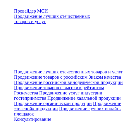
Провайдер МСИ
Продвижение лучших отечественных
товаров и услуг
Продвижение лучших отечественных товаров и услуг
Продвижение товаров с российским Знаком качества
Продвижение российской винодельческой продукции
Продвижение товаров с высоким рейтингом
Роскачества
Продвижение услуг индустрии
гостеприимства
Продвижение халяльной продукции
Продвижение органической продуции
Продвижение
«зеленой» продукции
Продвижение лучших онлайн-
площадок
Консультирование