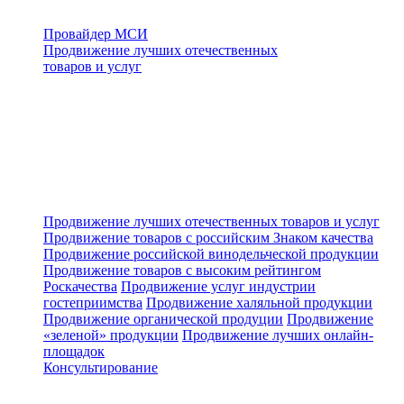
Провайдер МСИ
Продвижение лучших отечественных
товаров и услуг
Продвижение лучших отечественных товаров и услуг
Продвижение товаров с российским Знаком качества
Продвижение российской винодельческой продукции
Продвижение товаров с высоким рейтингом
Роскачества
Продвижение услуг индустрии
гостеприимства
Продвижение халяльной продукции
Продвижение органической продуции
Продвижение
«зеленой» продукции
Продвижение лучших онлайн-
площадок
Консультирование