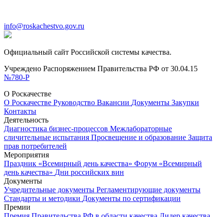
info@roskachestvo.gov.ru
Официальный сайт Российской системы качества.
Учреждено Распоряжением Правительства РФ от 30.04.15
№780-Р
О Роскачестве
О Роскачестве
Руководство
Вакансии
Документы
Закупки
Контакты
Деятельность
Диагностика бизнес-процессов
Межлабораторные
сличительные испытания
Просвещение и образование
Защита
прав потребителей
Мероприятия
Праздник «Всемирный день качества»
Форум «Всемирный
день качества»
Дни российских вин
Документы
Учредительные документы
Регламентирующие документы
Стандарты и методики
Документы по сертификации
Премии
Премия Правительства РФ в области качества
Лидер качества