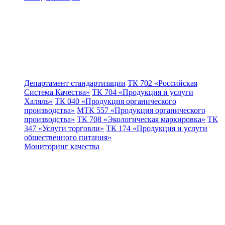
Департамент стандартизации
ТК 702 «Российская
Система Качества»
ТК 704 «Продукция и услуги
Халяль»
ТК 040 «Продукция органического
производства»
МТК 557 «Продукция органического
производства»
ТК 708 «Экологическая маркировка»
ТК
347 «Услуги торговли»
ТК 174 «Продукция и услуги
общественного питания»
Мониторинг качества