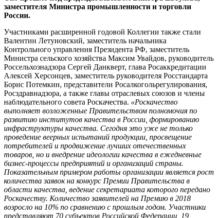
заместителя Министра промышленности и торговли
России.
Участниками расширенной годовой Коллегии также стали
Валентин Летуновский, заместитель начальника
Контрольного управления Президента РФ, заместитель
Министра сельского хозяйства Максим Увайдов, руководитель
Россельхознадзора Сергей Данкверт, глава Росаккредитации
Алексей Херсонцев, заместитель руководителя Росстандарта
Борис Потемкин, представители Росалкогольрегулирования,
Росздравнадзора, а также главы отраслевых союзов и члены
наблюдательного совета Роскачества.
«Роскачество
выполняет возложенные Правительством полномочия по
развитию институтов качества в России, формированию
инфраструктуры качества. Сегодня это уже не только
проведение веерных испытаний продукции, просвещение
потребителей и продвижение лучших отечественных
товаров, но и внедрение идеологии качества в ежедневные
бизнес-процессы предприятий и организаций страны.
Показательным примером работы организации является рост
количества заявок на конкурс Премии Правительства в
области качества, ведение секретариата которого передано
Роскачеству. Количество заявителей на Премию в 2018
возросло на 10% по сравнению с прошлым годом. Участники
представляют 70 субъектов Российской Федерации, 19