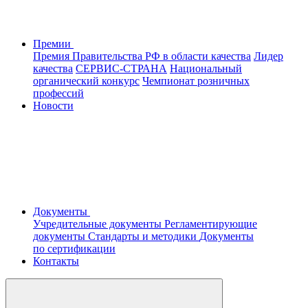
Премии
Премия Правительства РФ в области качества
Лидер
качества
СЕРВИС-СТРАНА
Национальный
органический конкурс
Чемпионат розничных
профессий
Новости
Документы
Учредительные документы
Регламентирующие
документы
Стандарты и методики
Документы
по сертификации
Контакты