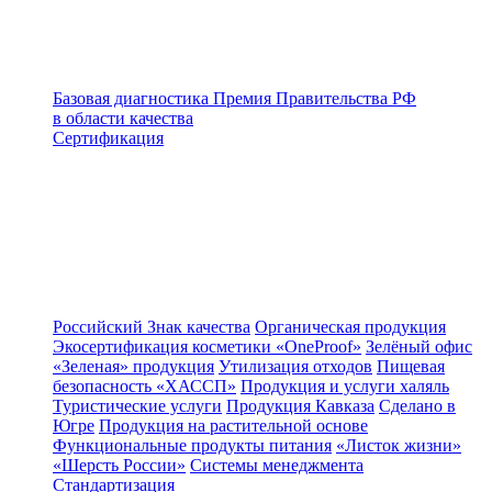
Базовая диагностика
Премия Правительства РФ
в области качества
Сертификация
Российский Знак качества
Органическая продукция
Экосертификация косметики «OneProof»
Зелёный офис
«Зеленая» продукция
Утилизация отходов
Пищевая
безопасность «ХАССП»
Продукция и услуги халяль
Туристические услуги
Продукция Кавказа
Сделано в
Югре
Продукция на растительной основе
Функциональные продукты питания
«Листок жизни»
«Шерсть России»
Системы менеджмента
Стандартизация