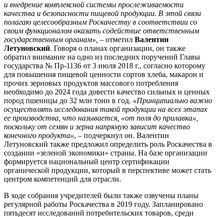
и внедрение комплексной системы прослеживаемости
качества и безопасности пищевой продукции. В этой связи
полагаю целесообразным Роскачеству в соответствии со
своим функционалом оказать содействие ответственным
государственным органам», –
отметил
Валентин
Летуновский
.
Говоря о планах организации, он также
обратил внимание на одно из последних поручений Главы
государства № Пр-1136 от 3 июля 2018 г., согласно которому
для повышения пищевой ценности сортов хлеба, макарон и
прочих зерновых продуктов массового потребления
необходимо до 2024 года довести качество сильных и ценных
пород пшеницы до 32 млн тонн в год.
«Принципиально важно
осуществлять исследования такой продукции на всех этапах
ее производства, что называется, «от поля до прилавка»,
поскольку от семян и зерна напрямую зависит качество
конечного продукта»
, – подчеркнул он. Валентин
Летуновский также предложил определить роль Роскачества в
создании «зеленой экономики» страны. На базе организации
формируется национальный центр сертификации
органической продукции, который в перспективе может стать
центром компетенций для отрасли.
В ходе собрания учредителей были также озвучены планы
регулярной работы Роскачества в 2019 году. Запланировано
пятьдесят исследований потребительских товаров, среди