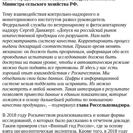
Министра сельского хозяйства РФ.
Тему взаимодействия контрольно-надзорного и
мониторинового институтов развил руководитель
Федеральной службы по ветеринарному и фитосанитарному
надзору Сергей Данкверт.
«Допуск на российский рынок
некачественной продукции его разрушает. Нам надо
пересматривать систему качества. Корректировать процесс
выдачи деклараций соответствия. Пришло время менять
механизм: он должен быть прозрачным, информация обо всех
проводимых испытаниях и исследованиях должна быть
доступна на таком уровне, чтобы в автоматическом режиме
можно было поднять все протоколы. И здесь у нас есть
хороший опыт взаимодействия с Роскачеством. Мы
объединили свои базы данных. Цифры в информационной
системе нельзя подделать или исправить. Их можно
посмотреть в любой момент.
Такая интеграция в результате
позволяет привести данные к единым показателям, которые
ложатся в основу дальнейшей работы по повышению
качества продукции», –
подчеркнул
глава Россельхознадзора.
В 2018 году Роскачеством реализовывались и новые формы
исследований, о которых было рассказано в отчетном докладе.
Таким примером стал «Винный гид России», где за основу
взята органолептическая экспертиза. Кроме того, в 2018 году