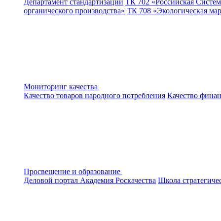
Департамент стандартизации
ТК 702 «Российская Систем
органического производства»
ТК 708 «Экологическая ма
Мониторинг качества
Качество товаров народного потребления
Качество финан
Просвещение и образование
Деловой портал
Академия Роскачества
Школа стратегиче