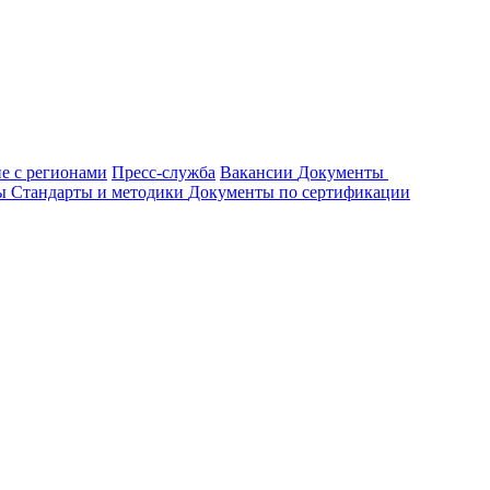
е с регионами
Пресс-служба
Вакансии
Документы
ты
Стандарты и методики
Документы по сертификации