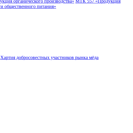
укция органического производства»
МТК 557 «Продукция
ги общественного питания»
Хартия добросовестных участников рынка мёда