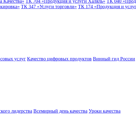
а Качества»
ТК 704 «Продукция и услуги Халяль»
ТК 040 «Прод
ркировка»
ТК 347 «Услуги торговли»
ТК 174 «Продукция и услу
совых услуг
Качество цифровых продуктов
Винный гид России
ского лидерства
Всемирный день качества
Уроки качества