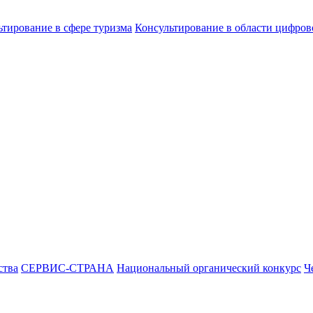
ьтирование в сфере туризма
Консультирование в области цифро
ства
СЕРВИС-СТРАНА
Национальный органический конкурс
Ч