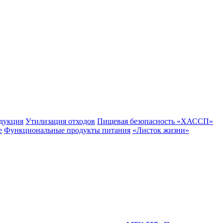
одукция
Утилизация отходов
Пищевая безопасность «ХАССП»
е
Функциональные продукты питания
«Листок жизни»