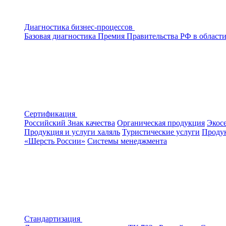
Диагностика бизнес-процессов
Базовая диагностика
Премия Правительства РФ в области
Сертификация
Российский Знак качества
Органическая продукция
Экос
Продукция и услуги халяль
Туристические услуги
Продук
«Шерсть России»
Системы менеджмента
Стандартизация