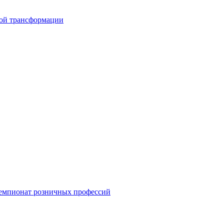
вой трансформации
емпионат розничных профессий