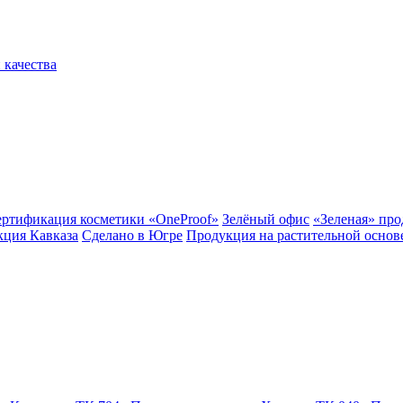
 качества
ертификация косметики «OneProof»
Зелёный офис
«Зеленая» пр
ция Кавказа
Сделано в Югре
Продукция на растительной основ