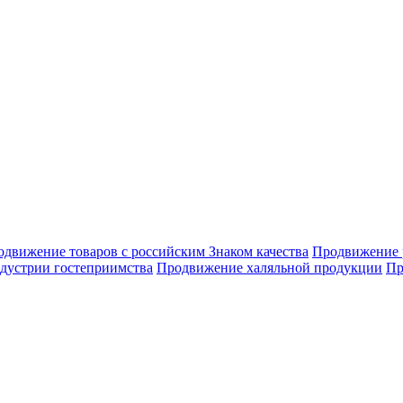
движение товаров с российским Знаком качества
Продвижение 
дустрии гостеприимства
Продвижение халяльной продукции
Пр