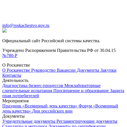
info@roskachestvo.gov.ru
Официальный сайт Российской системы качества.
Учреждено Распоряжением Правительства РФ от 30.04.15
№780-Р
О Роскачестве
О Роскачестве
Руководство
Вакансии
Документы
Закупки
Контакты
Деятельность
Диагностика бизнес-процессов
Межлабораторные
сличительные испытания
Просвещение и образование
Защита
прав потребителей
Мероприятия
Праздник «Всемирный день качества»
Форум «Всемирный
день качества»
Дни российских вин
Документы
Учредительные документы
Регламентирующие документы
Стандарты и методики
Документы по сертификации