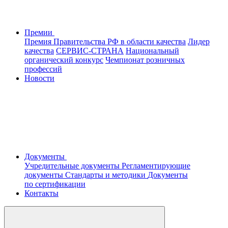
Премии
Премия Правительства РФ в области качества
Лидер
качества
СЕРВИС-СТРАНА
Национальный
органический конкурс
Чемпионат розничных
профессий
Новости
Документы
Учредительные документы
Регламентирующие
документы
Стандарты и методики
Документы
по сертификации
Контакты