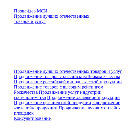
Провайдер МСИ
Продвижение лучших отечественных
товаров и услуг
Продвижение лучших отечественных товаров и услуг
Продвижение товаров с российским Знаком качества
Продвижение российской винодельческой продукции
Продвижение товаров с высоким рейтингом
Роскачества
Продвижение услуг индустрии
гостеприимства
Продвижение халяльной продукции
Продвижение органической продуции
Продвижение
«зеленой» продукции
Продвижение лучших онлайн-
площадок
Консультирование