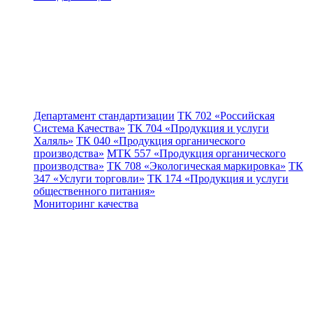
Департамент стандартизации
ТК 702 «Российская
Система Качества»
ТК 704 «Продукция и услуги
Халяль»
ТК 040 «Продукция органического
производства»
МТК 557 «Продукция органического
производства»
ТК 708 «Экологическая маркировка»
ТК
347 «Услуги торговли»
ТК 174 «Продукция и услуги
общественного питания»
Мониторинг качества