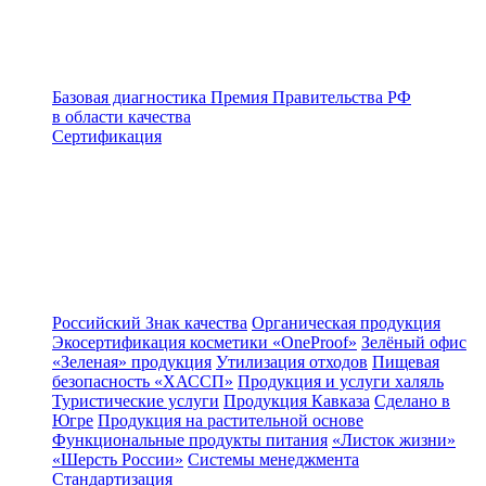
Базовая диагностика
Премия Правительства РФ
в области качества
Сертификация
Российский Знак качества
Органическая продукция
Экосертификация косметики «OneProof»
Зелёный офис
«Зеленая» продукция
Утилизация отходов
Пищевая
безопасность «ХАССП»
Продукция и услуги халяль
Туристические услуги
Продукция Кавказа
Сделано в
Югре
Продукция на растительной основе
Функциональные продукты питания
«Листок жизни»
«Шерсть России»
Системы менеджмента
Стандартизация