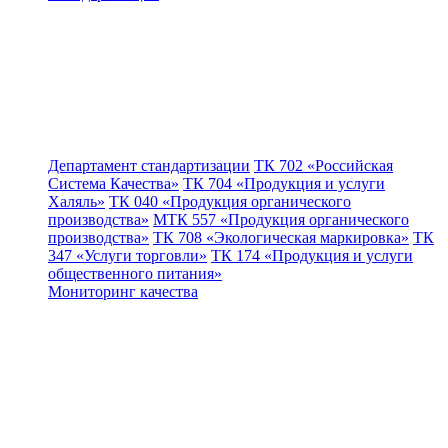
Департамент стандартизации
ТК 702 «Российская
Система Качества»
ТК 704 «Продукция и услуги
Халяль»
ТК 040 «Продукция органического
производства»
МТК 557 «Продукция органического
производства»
ТК 708 «Экологическая маркировка»
ТК
347 «Услуги торговли»
ТК 174 «Продукция и услуги
общественного питания»
Мониторинг качества