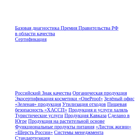
Базовая диагностика
Премия Правительства РФ
в области качества
Сертификация
Российский Знак качества
Органическая продукция
Экосертификация косметики «OneProof»
Зелёный офис
«Зеленая» продукция
Утилизация отходов
Пищевая
безопасность «ХАССП»
Продукция и услуги халяль
Туристические услуги
Продукция Кавказа
Сделано в
Югре
Продукция на растительной основе
Функциональные продукты питания
«Листок жизни»
«Шерсть России»
Системы менеджмента
Стандартизация