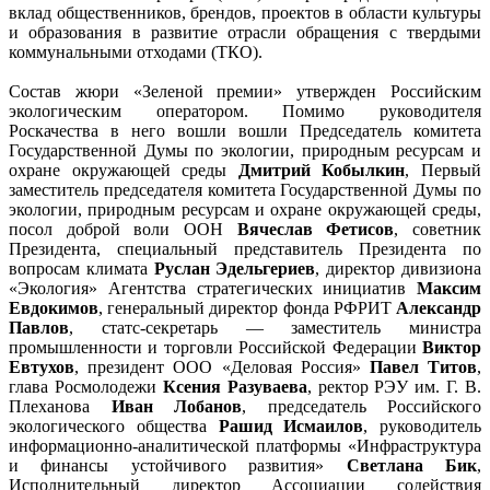
вклад общественников, брендов, проектов в области культуры
и образования в развитие отрасли обращения с твердыми
коммунальными отходами (ТКО).
Состав жюри «Зеленой премии» утвержден Российским
экологическим оператором. Помимо руководителя
Роскачества в него вошли вошли Председатель комитета
Государственной Думы по экологии, природным ресурсам и
охране окружающей среды
Дмитрий Кобылкин
, Первый
заместитель председателя комитета Государственной Думы по
экологии, природным ресурсам и охране окружающей среды,
посол доброй воли ООН
Вячеслав Фетисов
, советник
Президента, специальный представитель Президента по
вопросам климата
Руслан Эдельгериев
, директор дивизиона
«Экология» Агентства стратегических инициатив
Максим
Евдокимов
, генеральный директор фонда РФРИТ
Александр
Павлов
, статс-секретарь — заместитель министра
промышленности и торговли Российской Федерации
Виктор
Евтухов
, президент ООО «Деловая Россия»
Павел Титов
,
глава Росмолодежи
Ксения Разуваева
, ректор РЭУ им. Г. В.
Плеханова
Иван Лобанов
, председатель Российского
экологического общества
Рашид Исмаилов
, руководитель
информационно-аналитической платформы «Инфраструктура
и финансы устойчивого развития»
Светлана Бик
,
Исполнительный директор Ассоциации содействия