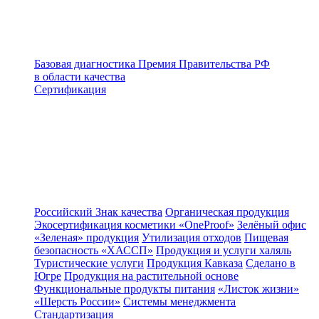
Базовая диагностика
Премия Правительства РФ
в области качества
Сертификация
Российский Знак качества
Органическая продукция
Экосертификация косметики «OneProof»
Зелёный офис
«Зеленая» продукция
Утилизация отходов
Пищевая
безопасность «ХАССП»
Продукция и услуги халяль
Туристические услуги
Продукция Кавказа
Сделано в
Югре
Продукция на растительной основе
Функциональные продукты питания
«Листок жизни»
«Шерсть России»
Системы менеджмента
Стандартизация