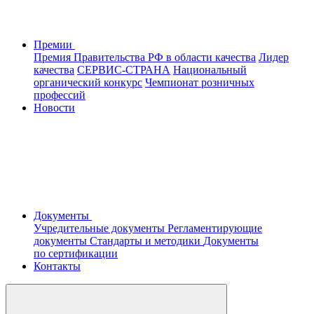
Премии
Премия Правительства РФ в области качества
Лидер
качества
СЕРВИС-СТРАНА
Национальный
органический конкурс
Чемпионат розничных
профессий
Новости
Документы
Учредительные документы
Регламентирующие
документы
Стандарты и методики
Документы
по сертификации
Контакты