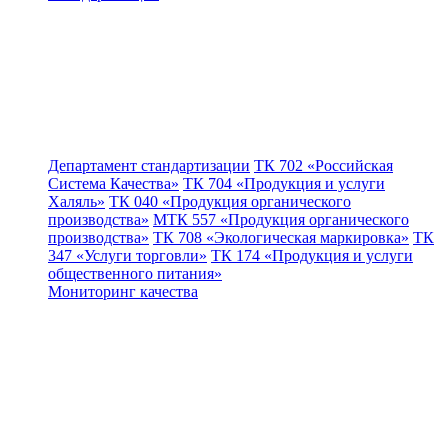
Департамент стандартизации
ТК 702 «Российская
Система Качества»
ТК 704 «Продукция и услуги
Халяль»
ТК 040 «Продукция органического
производства»
МТК 557 «Продукция органического
производства»
ТК 708 «Экологическая маркировка»
ТК
347 «Услуги торговли»
ТК 174 «Продукция и услуги
общественного питания»
Мониторинг качества