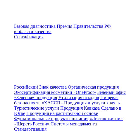
Базовая диагностика
Премия Правительства РФ
в области качества
Сертификация
Российский Знак качества
Органическая продукция
Экосертификация косметики «OneProof»
Зелёный офис
«Зеленая» продукция
Утилизация отходов
Пищевая
безопасность «ХАССП»
Продукция и услуги халяль
Туристические услуги
Продукция Кавказа
Сделано в
Югре
Продукция на растительной основе
Функциональные продукты питания
«Листок жизни»
«Шерсть России»
Системы менеджмента
Стандартизация