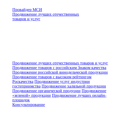
Провайдер МСИ
Продвижение лучших отечественных
товаров и услуг
Продвижение лучших отечественных товаров и услуг
Продвижение товаров с российским Знаком качества
Продвижение российской винодельческой продукции
Продвижение товаров с высоким рейтингом
Роскачества
Продвижение услуг индустрии
гостеприимства
Продвижение халяльной продукции
Продвижение органической продуции
Продвижение
«зеленой» продукции
Продвижение лучших онлайн-
площадок
Консультирование