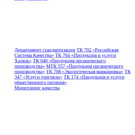
Департамент стандартизации
ТК 702 «Российская
Система Качества»
ТК 704 «Продукция и услуги
Халяль»
ТК 040 «Продукция органического
производства»
МТК 557 «Продукция органического
производства»
ТК 708 «Экологическая маркировка»
ТК
347 «Услуги торговли»
ТК 174 «Продукция и услуги
общественного питания»
Мониторинг качества