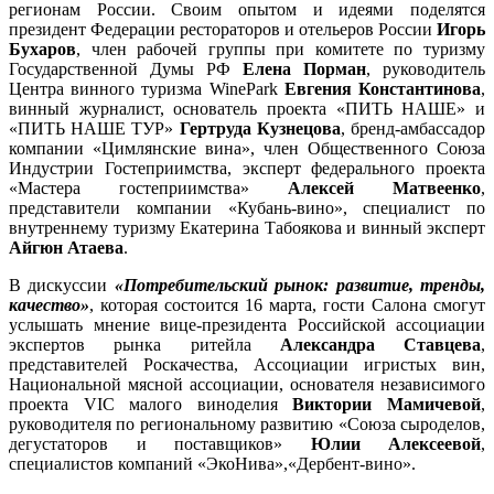
регионам России. Своим опытом и идеями поделятся
президент Федерации рестораторов и отельеров России
Игорь
Бухаров
, член рабочей группы при комитете по туризму
Государственной Думы РФ
Елена Порман
, руководитель
Центра винного туризма WinePark
Евгения Константинова
,
винный журналист, основатель проекта «ПИТЬ НАШЕ» и
«ПИТЬ НАШЕ ТУР»
Гертруда Кузнецова
, бренд-амбассадор
компании «Цимлянские вина», член Общественного Союза
Индустрии Гостеприимства, эксперт федерального проекта
«Мастера гостеприимства»
Алексей Матвеенко
,
представители компании «Кубань-вино», специалист по
внутреннему туризму Екатерина Табоякова и винный эксперт
Айгюн Атаева
.
В дискуссии
«Потребительский рынок: развитие, тренды,
качество»
, которая состоится 16 марта, гости Салона смогут
услышать мнение вице-президента Российской ассоциации
экспертов рынка ритейла
Александра Ставцева
,
представителей Роскачества, Ассоциации игристых вин,
Национальной мясной ассоциации, основателя независимого
проекта VIC малого виноделия
Виктории Мамичевой
,
руководителя по региональному развитию «Союза сыроделов,
дегустаторов и поставщиков»
Юлии Алексеевой
,
специалистов компаний «ЭкоНива»,«Дербент-вино».