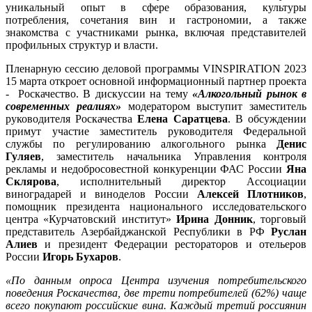
уникальный опыт в сфере образования, культуры
потребления, сочетания вин и гастрономии, а также
знакомства с участниками рынка, включая представителей
профильных структур и власти.
Пленарную сессию деловой программы VINSPIRATION 2023
15 марта откроет основной информационный партнер проекта
- Роскачество. В дискуссии на тему
«Алкогольный рынок в
современных реалиях»
модератором выступит заместитель
руководителя Роскачества
Елена Саратцева
. В обсуждении
примут участие заместитель руководителя Федеральной
службы по регулированию алкогольного рынка
Денис
Гуляев
, заместитель начальника Управления контроля
рекламы и недобросовестной конкуренции ФАС России
Яна
Склярова
, исполнительный директор Ассоциации
виноградарей и виноделов России
Алексей Плотников
,
помощник президента национального исследовательского
центра «Курчатовский институт»
Ирина Донник
, торговый
представитель Азербайджанской Республики в РФ
Руслан
Алиев
и президент Федерации рестораторов и отельеров
России
Игорь Бухаров
.
«По данным опроса Центра изучения потребительского
поведения Роскачества, две трети потребителей (62%) чаще
всего покупают российские вина. Каждый третий россиянин