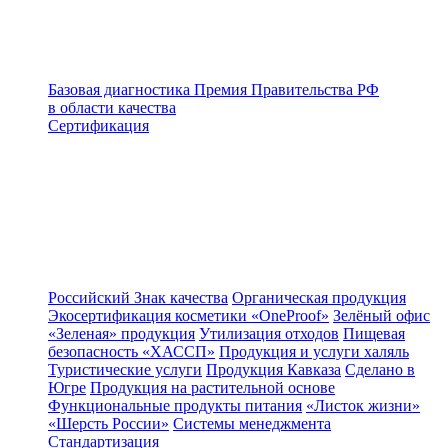
Базовая диагностика
Премия Правительства РФ
в области качества
Сертификация
Российский Знак качества
Органическая продукция
Экосертификация косметики «OneProof»
Зелёный офис
«Зеленая» продукция
Утилизация отходов
Пищевая
безопасность «ХАССП»
Продукция и услуги халяль
Туристические услуги
Продукция Кавказа
Сделано в
Югре
Продукция на растительной основе
Функциональные продукты питания
«Листок жизни»
«Шерсть России»
Системы менеджмента
Стандартизация