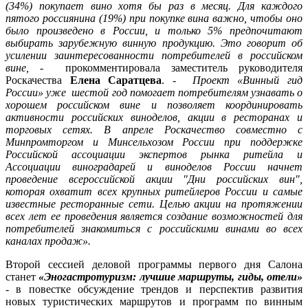
(34%) покупает вино хотя бы раз в месяц. Для каждого
пятого россиянина (19%) при покупке вина важно, чтобы оно
было произведено в России, и только 5% предпочитают
выбирать зарубежную винную продукцию. Это говорит об
усилении заинтересованности потребителей в российском
вине,
- прокомментировала заместитель руководителя
Роскачества
Елена Саратцева
. -
Проект «Винный гид
России» уже шестой год помогает потребителям узнавать о
хорошем российском вине и позволяет координировать
активности российских виноделов, акции в ресторанах и
торговых сетях. В апреле Роскачество совместно с
Минпромторгом и Минсельхозом России при поддержке
Российской ассоциации экспертов рынка ритейла и
Ассоциации виноградарей и виноделов России начнет
проведение всероссийской акции "Дни российских вин",
которая охватит всех крупных ритейлеров России и самые
известные ресторанные сети. Целью акции на протяжении
всех лет ее проведения является создание возможностей для
потребителей знакомиться с российскими винами во всех
каналах продаж»
.
Второй сессией деловой программы первого дня Салона
станет
«Эногастротуризм: лучшие маршруты, гиды, отели»
- в повестке обсуждение трендов и перспектив развития
новых туристических маршрутов и программ по винным