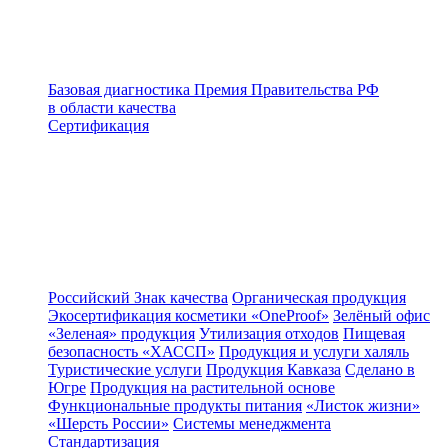
Базовая диагностика
Премия Правительства РФ
в области качества
Сертификация
Российский Знак качества
Органическая продукция
Экосертификация косметики «OneProof»
Зелёный офис
«Зеленая» продукция
Утилизация отходов
Пищевая
безопасность «ХАССП»
Продукция и услуги халяль
Туристические услуги
Продукция Кавказа
Сделано в
Югре
Продукция на растительной основе
Функциональные продукты питания
«Листок жизни»
«Шерсть России»
Системы менеджмента
Стандартизация