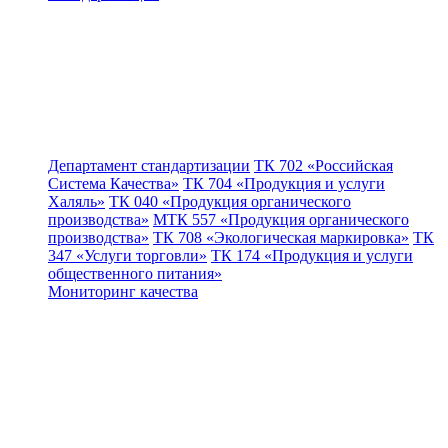
Департамент стандартизации
ТК 702 «Российская
Система Качества»
ТК 704 «Продукция и услуги
Халяль»
ТК 040 «Продукция органического
производства»
МТК 557 «Продукция органического
производства»
ТК 708 «Экологическая маркировка»
ТК
347 «Услуги торговли»
ТК 174 «Продукция и услуги
общественного питания»
Мониторинг качества