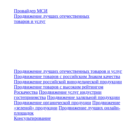
Провайдер МСИ
Продвижение лучших отечественных
товаров и услуг
Продвижение лучших отечественных товаров и услуг
Продвижение товаров с российским Знаком качества
Продвижение российской винодельческой продукции
Продвижение товаров с высоким рейтингом
Роскачества
Продвижение услуг индустрии
гостеприимства
Продвижение халяльной продукции
Продвижение органической продуции
Продвижение
«зеленой» продукции
Продвижение лучших онлайн-
площадок
Консультирование