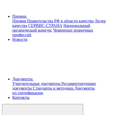
Премии
Премия Правительства РФ в области качества
Лидер
качества
СЕРВИС-СТРАНА
Национальный
органический конкурс
Чемпионат розничных
профессий
Новости
Документы
Учредительные документы
Регламентирующие
документы
Стандарты и методики
Документы
по сертификации
Контакты