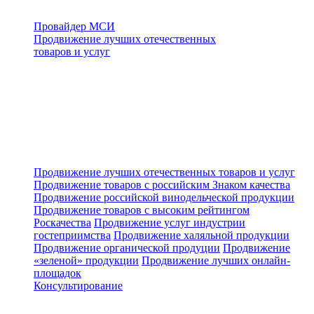
Провайдер МСИ
Продвижение лучших отечественных
товаров и услуг
Продвижение лучших отечественных товаров и услуг
Продвижение товаров с российским Знаком качества
Продвижение российской винодельческой продукции
Продвижение товаров с высоким рейтингом
Роскачества
Продвижение услуг индустрии
гостеприимства
Продвижение халяльной продукции
Продвижение органической продуции
Продвижение
«зеленой» продукции
Продвижение лучших онлайн-
площадок
Консультирование