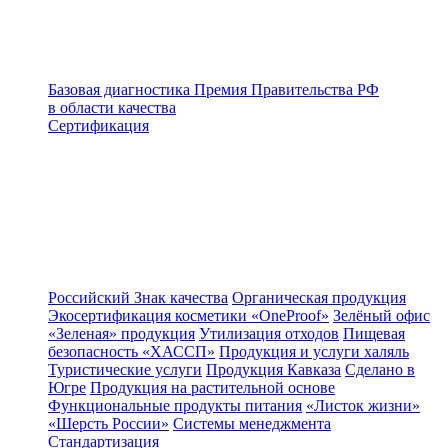
Базовая диагностика
Премия Правительства РФ
в области качества
Сертификация
Российский Знак качества
Органическая продукция
Экосертификация косметики «OneProof»
Зелёный офис
«Зеленая» продукция
Утилизация отходов
Пищевая
безопасность «ХАССП»
Продукция и услуги халяль
Туристические услуги
Продукция Кавказа
Сделано в
Югре
Продукция на растительной основе
Функциональные продукты питания
«Листок жизни»
«Шерсть России»
Системы менеджмента
Стандартизация