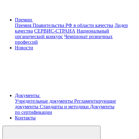
Премии
Премия Правительства РФ в области качества
Лидер
качества
СЕРВИС-СТРАНА
Национальный
органический конкурс
Чемпионат розничных
профессий
Новости
Документы
Учредительные документы
Регламентирующие
документы
Стандарты и методики
Документы
по сертификации
Контакты