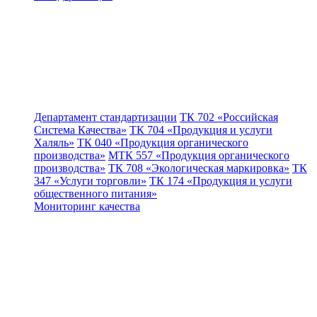
Департамент стандартизации
ТК 702 «Российская
Система Качества»
ТК 704 «Продукция и услуги
Халяль»
ТК 040 «Продукция органического
производства»
МТК 557 «Продукция органического
производства»
ТК 708 «Экологическая маркировка»
ТК
347 «Услуги торговли»
ТК 174 «Продукция и услуги
общественного питания»
Мониторинг качества