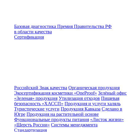
Базовая диагностика
Премия Правительства РФ
в области качества
Сертификация
Российский Знак качества
Органическая продукция
Экосертификация косметики «OneProof»
Зелёный офис
«Зеленая» продукция
Утилизация отходов
Пищевая
безопасность «ХАССП»
Продукция и услуги халяль
Туристические услуги
Продукция Кавказа
Сделано в
Югре
Продукция на растительной основе
Функциональные продукты питания
«Листок жизни»
«Шерсть России»
Системы менеджмента
Стандартизация