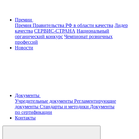
Премии
Премия Правительства РФ в области качества
Лидер
качества
СЕРВИС-СТРАНА
Национальный
органический конкурс
Чемпионат розничных
профессий
Новости
Документы
Учредительные документы
Регламентирующие
документы
Стандарты и методики
Документы
по сертификации
Контакты