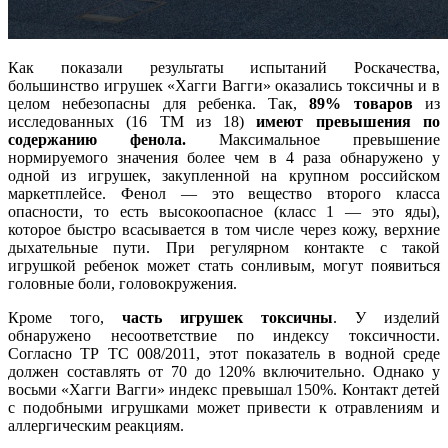
Как показали результаты испытаний Роскачества,
большинство игрушек «Хагги Вагги» оказались токсичны и в
целом небезопасны для ребенка. Так,
89% товаров
из
исследованных (16 ТМ из 18)
имеют превышения по
содержанию фенола.
Максимальное превышение
нормируемого значения более чем в 4 раза обнаружено у
одной из игрушек, закупленной на крупном российском
маркетплейсе. Фенол — это вещество второго класса
опасности, то есть высокоопасное (класс 1 — это яды),
которое быстро всасывается в том числе через кожу, верхние
дыхательные пути. При регулярном контакте с такой
игрушкой ребенок может стать сонливым, могут появиться
головные боли, головокружения.
Кроме того,
часть игрушек токсичны
. У изделий
обнаружено несоответствие по индексу токсичности.
Согласно ТР ТС 008/2011, этот показатель в водной среде
должен составлять от 70 до 120% включительно. Однако у
восьми «Хагги Вагги» индекс превышал 150%. Контакт детей
с подобными игрушками может привести к отравлениям и
аллергическим реакциям.