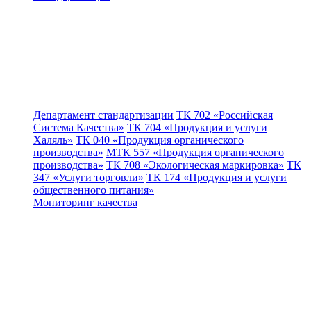
Департамент стандартизации
ТК 702 «Российская
Система Качества»
ТК 704 «Продукция и услуги
Халяль»
ТК 040 «Продукция органического
производства»
МТК 557 «Продукция органического
производства»
ТК 708 «Экологическая маркировка»
ТК
347 «Услуги торговли»
ТК 174 «Продукция и услуги
общественного питания»
Мониторинг качества