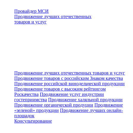
Провайдер МСИ
Продвижение лучших отечественных
товаров и услуг
Продвижение лучших отечественных товаров и услуг
Продвижение товаров с российским Знаком качества
Продвижение российской винодельческой продукции
Продвижение товаров с высоким рейтингом
Роскачества
Продвижение услуг индустрии
гостеприимства
Продвижение халяльной продукции
Продвижение органической продуции
Продвижение
«зеленой» продукции
Продвижение лучших онлайн-
площадок
Консультирование