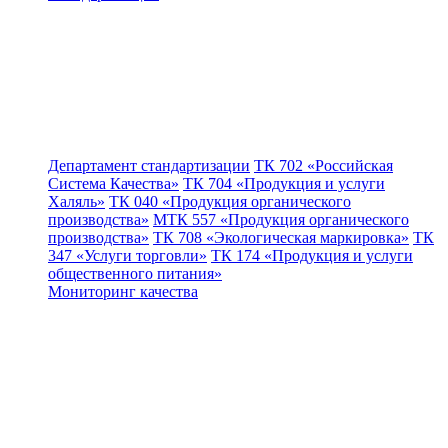
Департамент стандартизации
ТК 702 «Российская
Система Качества»
ТК 704 «Продукция и услуги
Халяль»
ТК 040 «Продукция органического
производства»
МТК 557 «Продукция органического
производства»
ТК 708 «Экологическая маркировка»
ТК
347 «Услуги торговли»
ТК 174 «Продукция и услуги
общественного питания»
Мониторинг качества