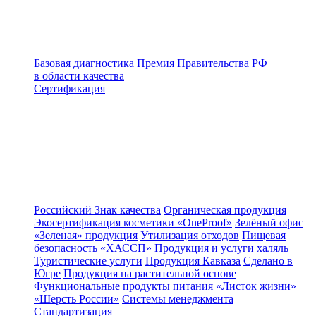
Базовая диагностика
Премия Правительства РФ
в области качества
Сертификация
Российский Знак качества
Органическая продукция
Экосертификация косметики «OneProof»
Зелёный офис
«Зеленая» продукция
Утилизация отходов
Пищевая
безопасность «ХАССП»
Продукция и услуги халяль
Туристические услуги
Продукция Кавказа
Сделано в
Югре
Продукция на растительной основе
Функциональные продукты питания
«Листок жизни»
«Шерсть России»
Системы менеджмента
Стандартизация