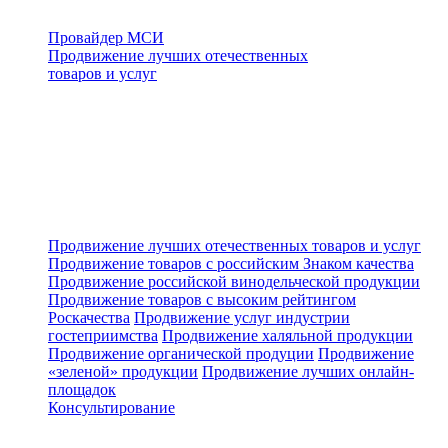
Провайдер МСИ
Продвижение лучших отечественных
товаров и услуг
Продвижение лучших отечественных товаров и услуг
Продвижение товаров с российским Знаком качества
Продвижение российской винодельческой продукции
Продвижение товаров с высоким рейтингом
Роскачества
Продвижение услуг индустрии
гостеприимства
Продвижение халяльной продукции
Продвижение органической продуции
Продвижение
«зеленой» продукции
Продвижение лучших онлайн-
площадок
Консультирование