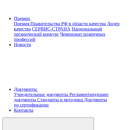
Премии
Премия Правительства РФ в области качества
Лидер
качества
СЕРВИС-СТРАНА
Национальный
органический конкурс
Чемпионат розничных
профессий
Новости
Документы
Учредительные документы
Регламентирующие
документы
Стандарты и методики
Документы
по сертификации
Контакты