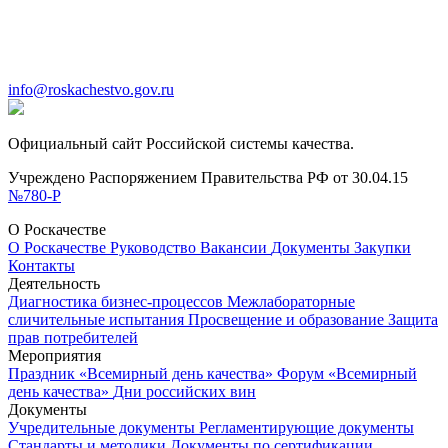
info@roskachestvo.gov.ru
Официальный сайт Российской системы качества.
Учреждено Распоряжением Правительства РФ от 30.04.15
№780-Р
О Роскачестве
О Роскачестве
Руководство
Вакансии
Документы
Закупки
Контакты
Деятельность
Диагностика бизнес-процессов
Межлабораторные
сличительные испытания
Просвещение и образование
Защита
прав потребителей
Мероприятия
Праздник «Всемирный день качества»
Форум «Всемирный
день качества»
Дни российских вин
Документы
Учредительные документы
Регламентирующие документы
Стандарты и методики
Документы по сертификации