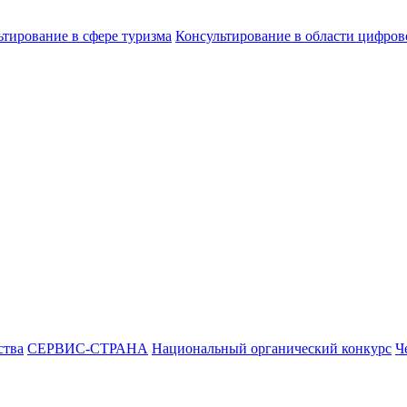
ьтирование в сфере туризма
Консультирование в области цифро
ства
СЕРВИС-СТРАНА
Национальный органический конкурс
Ч