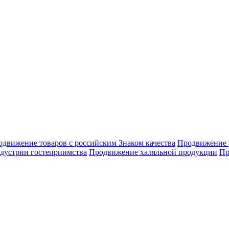
движение товаров с российским Знаком качества
Продвижение 
дустрии гостеприимства
Продвижение халяльной продукции
Пр