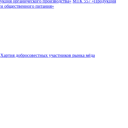
укция органического производства»
МТК 557 «Продукция
ги общественного питания»
Хартия добросовестных участников рынка мёда