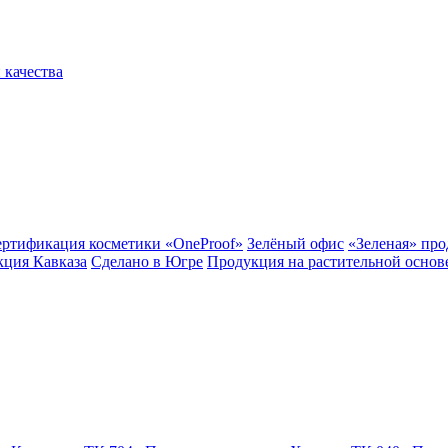
 качества
ертификация косметики «OneProof»
Зелёный офис
«Зеленая» пр
ция Кавказа
Сделано в Югре
Продукция на растительной основ