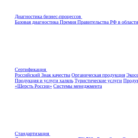
Диагностика бизнес-процессов
Базовая диагностика
Премия Правительства РФ в области
Сертификация
Российский Знак качества
Органическая продукция
Экос
Продукция и услуги халяль
Туристические услуги
Продук
«Шерсть России»
Системы менеджмента
Стандартизация