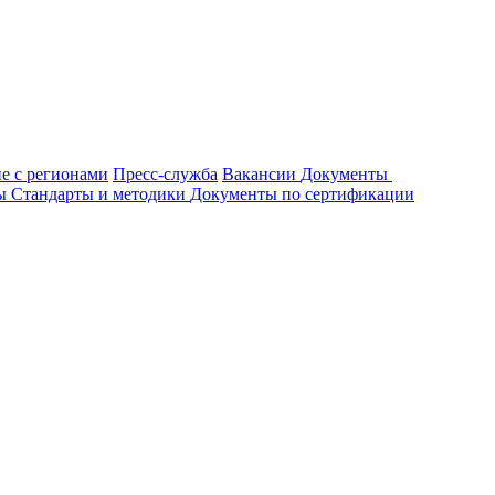
е с регионами
Пресс-служба
Вакансии
Документы
ты
Стандарты и методики
Документы по сертификации