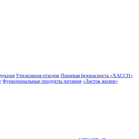
одукция
Утилизация отходов
Пищевая безопасность «ХАССП»
е
Функциональные продукты питания
«Листок жизни»