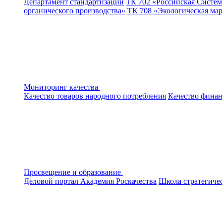
Департамент стандартизации
ТК 702 «Российская Систем
органического производства»
ТК 708 «Экологическая ма
Мониторинг качества
Качество товаров народного потребления
Качество финан
Просвещение и образование
Деловой портал
Академия Роскачества
Школа стратегиче