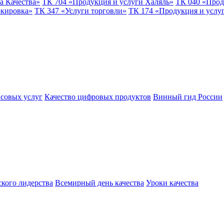
а Качества»
ТК 704 «Продукция и услуги Халяль»
ТК 040 «Прод
ркировка»
ТК 347 «Услуги торговли»
ТК 174 «Продукция и услу
совых услуг
Качество цифровых продуктов
Винный гид России
ского лидерства
Всемирный день качества
Уроки качества