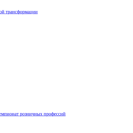
вой трансформации
емпионат розничных профессий