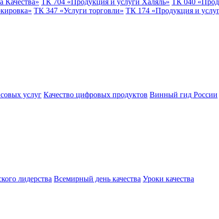
а Качества»
ТК 704 «Продукция и услуги Халяль»
ТК 040 «Прод
ркировка»
ТК 347 «Услуги торговли»
ТК 174 «Продукция и услу
совых услуг
Качество цифровых продуктов
Винный гид России
ского лидерства
Всемирный день качества
Уроки качества