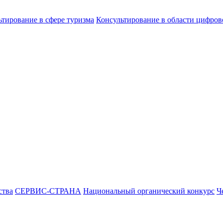
ьтирование в сфере туризма
Консультирование в области цифро
ства
СЕРВИС-СТРАНА
Национальный органический конкурс
Ч