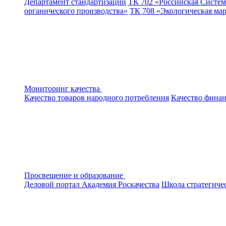
Департамент стандартизации
ТК 702 «Российская Систем
органического производства»
ТК 708 «Экологическая ма
Мониторинг качества
Качество товаров народного потребления
Качество финан
Просвещение и образование
Деловой портал
Академия Роскачества
Школа стратегиче