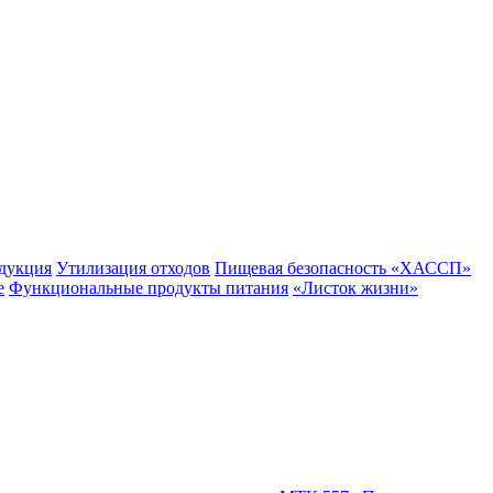
одукция
Утилизация отходов
Пищевая безопасность «ХАССП»
е
Функциональные продукты питания
«Листок жизни»