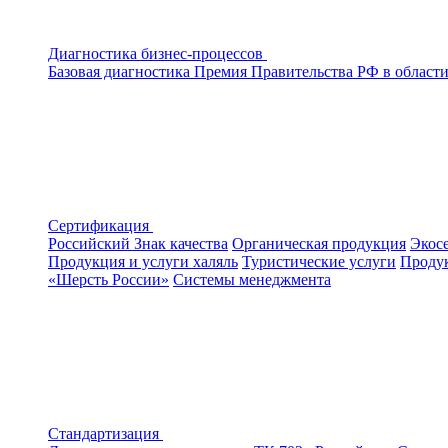
Диагностика бизнес-процессов
Базовая диагностика
Премия Правительства РФ в области
Сертификация
Российский Знак качества
Органическая продукция
Экос
Продукция и услуги халяль
Туристические услуги
Продук
«Шерсть России»
Системы менеджмента
Стандартизация