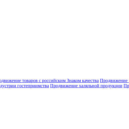
движение товаров с российским Знаком качества
Продвижение 
дустрии гостеприимства
Продвижение халяльной продукции
Пр