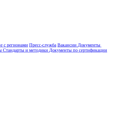
е с регионами
Пресс-служба
Вакансии
Документы
ты
Стандарты и методики
Документы по сертификации