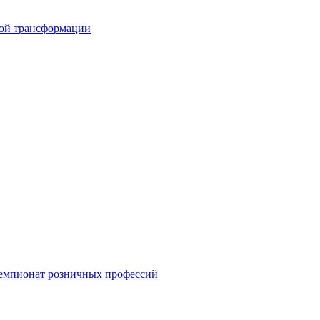
вой трансформации
емпионат розничных профессий