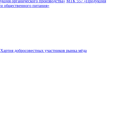
укция органического производства»
МТК 557 «Продукция
ги общественного питания»
Хартия добросовестных участников рынка мёда