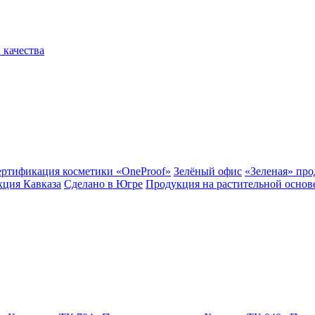
 качества
ертификация косметики «OneProof»
Зелёный офис
«Зеленая» пр
ция Кавказа
Сделано в Югре
Продукция на растительной основ