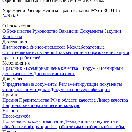
Официальный сайт Российской системы качества.
Учреждено Распоряжением Правительства РФ от 30.04.15
№780-Р
О Роскачестве
О Роскачестве
Руководство
Вакансии
Документы
Закупки
Контакты
Деятельность
Диагностика бизнес-процессов
Межлабораторные
сличительные испытания
Просвещение и образование
Защита
прав потребителей
Мероприятия
Праздник «Всемирный день качества»
Форум «Всемирный
день качества»
Дни российских вин
Документы
Учредительные документы
Регламентирующие документы
Стандарты и методики
Документы по сертификации
Премии
Премия Правительства РФ в области качества
Лидер качества
Национальный органический конкурс
Новости
Пресс-служба
Пользовательское соглашение
Декларация о получении и
обработке информации
Разработчикам
Сообщить об ошибке
Наверх