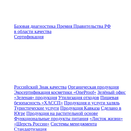
Базовая диагностика
Премия Правительства РФ
в области качества
Сертификация
Российский Знак качества
Органическая продукция
Экосертификация косметики «OneProof»
Зелёный офис
«Зеленая» продукция
Утилизация отходов
Пищевая
безопасность «ХАССП»
Продукция и услуги халяль
Туристические услуги
Продукция Кавказа
Сделано в
Югре
Продукция на растительной основе
Функциональные продукты питания
«Листок жизни»
«Шерсть России»
Системы менеджмента
Стандартизация