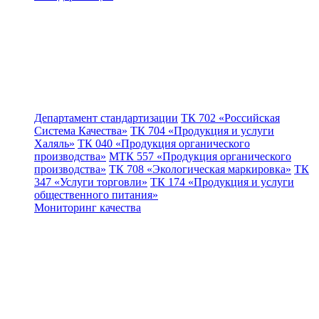
Департамент стандартизации
ТК 702 «Российская
Система Качества»
ТК 704 «Продукция и услуги
Халяль»
ТК 040 «Продукция органического
производства»
МТК 557 «Продукция органического
производства»
ТК 708 «Экологическая маркировка»
ТК
347 «Услуги торговли»
ТК 174 «Продукция и услуги
общественного питания»
Мониторинг качества