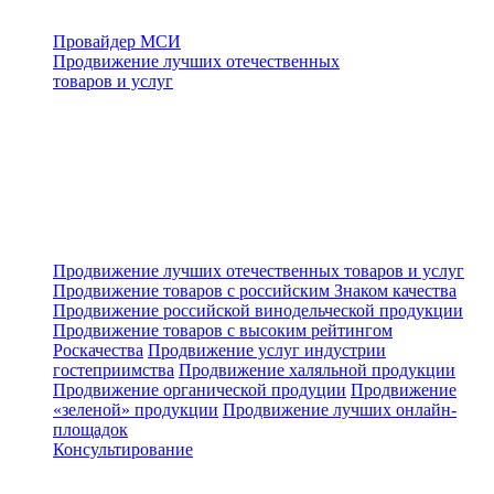
Провайдер МСИ
Продвижение лучших отечественных
товаров и услуг
Продвижение лучших отечественных товаров и услуг
Продвижение товаров с российским Знаком качества
Продвижение российской винодельческой продукции
Продвижение товаров с высоким рейтингом
Роскачества
Продвижение услуг индустрии
гостеприимства
Продвижение халяльной продукции
Продвижение органической продуции
Продвижение
«зеленой» продукции
Продвижение лучших онлайн-
площадок
Консультирование