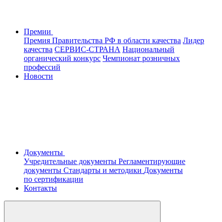
Премии
Премия Правительства РФ в области качества
Лидер
качества
СЕРВИС-СТРАНА
Национальный
органический конкурс
Чемпионат розничных
профессий
Новости
Документы
Учредительные документы
Регламентирующие
документы
Стандарты и методики
Документы
по сертификации
Контакты